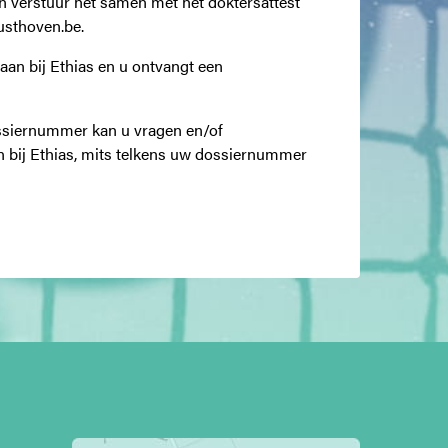
en verstuur het samen met het doktersattest
usthoven.be.
aan bij Ethias en u ontvangt een
ssiernummer kan u vragen en/of
 bij Ethias, mits telkens uw dossiernummer