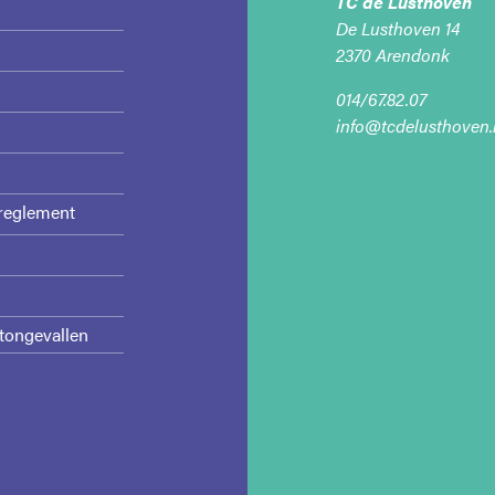
TC de Lusthoven
De Lusthoven 14
2370
Arendonk
014/67.82.07
info@tcdelusthoven.
reglement
tongevallen