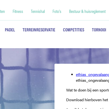
iten
Fitness
Tennishal
Foto's
Bestuur & huisreglement
PADEL
TERREINRESERVATIE
COMPETITIES
TORNOOI
ethias_ongevalaang
ethias_ongevalaangi
Wat te doen bij een spor
Download hierboven het a