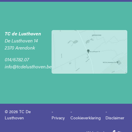
TC de Lusthoven
De Lusthoven 14
2370
Arendonk
014/67.82.07
info@tcdelusthoven.be
© 2026 TC De
Lusthoven
Privacy
Cookieverklaring
Disclaimer